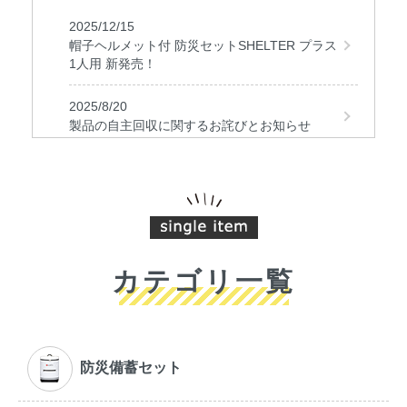
2025/12/15
帽子ヘルメット付 防災セットSHELTER プラス
1人用 新発売！
2025/8/20
製品の自主回収に関するお詫びとお知らせ
2024/7/19
日本子育て支援大賞2024でSHELTER FAMILY
が大賞を受賞しました！
2024/11/21
「もっちりつや炊きおにぎり」新発売
カテゴリ一覧
2023/6/5
防災セットSHELTER KIDS発売開始！
防災備蓄セット
2023/5/22
防災セットSHELTER ファミリー発売開始！