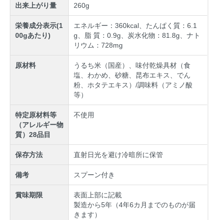
出来上がり量
260g
栄養成分表示(1
エネルギー：360kcal、たんぱく質：6.1
00gあたり)
g、脂 質：0.9g、炭水化物：81.8g、ナト
リウム：728mg
原材料
うるち米（国産）、味付乾燥具材（食
塩、わかめ、砂糖、昆布エキス、でん
粉、ホタテエキス）/調味料（アミノ酸
等）
特定原材料等
不使用
（アレルギー物
質）28品目
保存方法
直射日光を避け冷暗所に保管
備考
スプーン付き
賞味期限
表面上部に記載
製造から5年（4年6カ月までのものが届
きます）