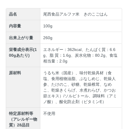
品名
尾西食品アルファ米 きのこごはん
内容量
100g
出来上がり量
260g
栄養成分表示(1
エネルギー：362kcal、たんぱく質：6.6
00gあたり)
g、脂 質：1.6g、炭水化物：80.2g、食塩
相当量：2.0g
原材料
うるち米（国産）、味付乾燥具材（食
塩、食用植物油脂、ぶなしめじ、乾燥人
参、たけのこ、砂糖、乾燥椎茸、なめ
こ、乾燥きくらげ、水煮わらび、かつお
節エキス）/ソルビトール、調味料（アミ
ノ酸）、酸化防止剤（ビタミンE）
特定原材料等
不使用
（アレルギー物
質）28品目