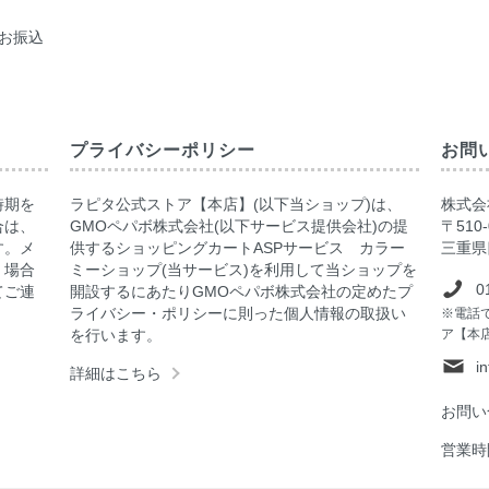
お振込
プライバシーポリシー
お問
時期を
ラピタ公式ストア【本店】(以下当ショップ)は、
株式会社
合は、
GMOペパボ株式会社(以下サービス提供会社)の提
〒510-
す。メ
供するショッピングカートASPサービス カラー
三重県
く場合
ミーショップ(当サービス)を利用して当ショップを
0
てご連
開設するにあたりGMOペパボ株式会社の定めたプ
ライバシー・ポリシーに則った個人情報の取扱い
※電話
を行います。
ア【本
i
詳細はこちら
お問い
営業時