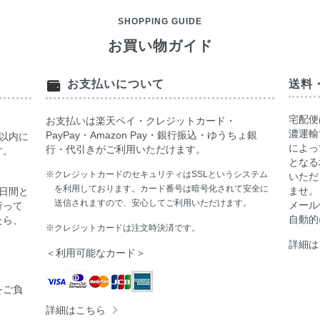
SHOPPING GUIDE
お買い物ガイド
お支払いについて
送料
宅配便
お支払いは楽天ペイ・クレジットカード・
濃運輸
PayPay・Amazon Pay・銀行振込・ゆうちょ銀
以内に
によっ
行・代引きがご利用いただけます。
す。
となる
※クレジットカードのセキュリティはSSLというシステム
いただ
を利用しております。カード番号は暗号化されて安全に
ませ。
日間と
送信されますので、安心してご利用いただけます。
メール
行って
自動的
たら、
※クレジットカードは注文時決済です。
詳細は
＜利用可能なカード＞
をご負
詳細はこちら