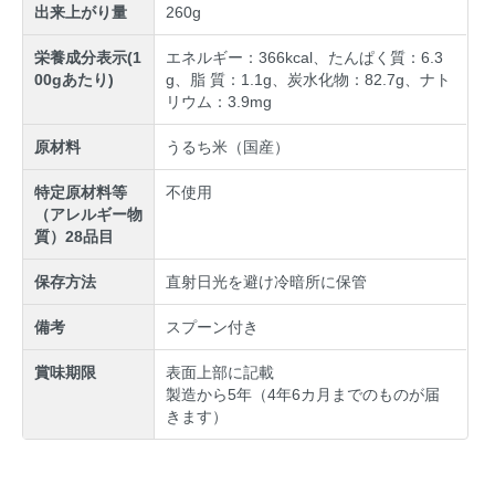
出来上がり量
260g
栄養成分表示(1
エネルギー：366kcal、たんぱく質：6.3
00gあたり)
g、脂 質：1.1g、炭水化物：82.7g、ナト
リウム：3.9mg
原材料
うるち米（国産）
特定原材料等
不使用
（アレルギー物
質）28品目
保存方法
直射日光を避け冷暗所に保管
備考
スプーン付き
賞味期限
表面上部に記載
製造から5年（4年6カ月までのものが届
きます）