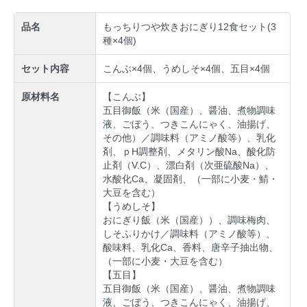
品名
もっちりつや炊きおにぎり12食セット(3
種×4個)
セット内容
こんぶ×4個、うめしそ×4個、五目×4個
原材料名
【こんぶ】
五目御飯（米（国産）、醤油、煮物調味
液、ごぼう、つきこんにゃく、油揚げ、
その他）／調味料（アミノ酸等）、乳化
剤、ｐH調整剤、メタリン酸Na、酸化防
止剤（V.C）、漂白剤（次亜硫酸Na）、
水酸化Ca、凝固剤、（一部に小麦・鯖・
大豆を含む）
【うめしそ】
おにぎり飯（米（国産））、調味梅肉、
しそふりかけ／調味料（アミノ酸等）、
酸味料、乳化Ca、香料、唐辛子抽出物、
（一部に小麦・大豆を含む）
【五目】
五目御飯（米（国産）、醤油、煮物調味
液、ごぼう、つきこんにゃく、油揚げ、