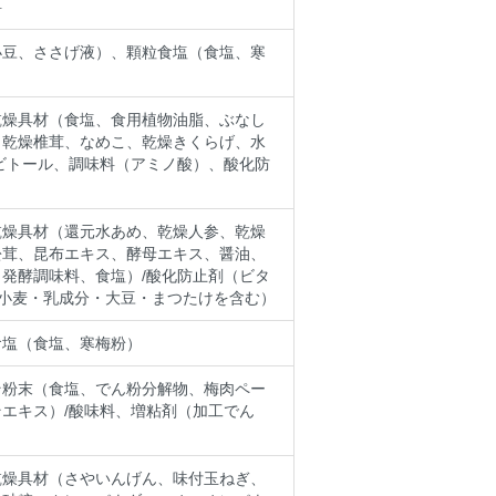
料
小豆、ささげ液）、顆粒食塩（食塩、寒
乾燥具材（食塩、食用植物油脂、ぶなし
、乾燥椎茸、なめこ、乾燥きくらげ、水
ビトール、調味料（アミノ酸）、酸化防
乾燥具材（還元水あめ、乾燥人参、乾燥
松茸、昆布エキス、酵母エキス、醤油、
発酵調味料、食塩）/酸化防止剤（ビタ
小麦・乳成分・大豆・まつたけを含む）
食塩（食塩、寒梅粉）
そ粉末（食塩、でん粉分解物、梅肉ペー
エキス）/酸味料、増粘剤（加工でん
乾燥具材（さやいんげん、味付玉ねぎ、