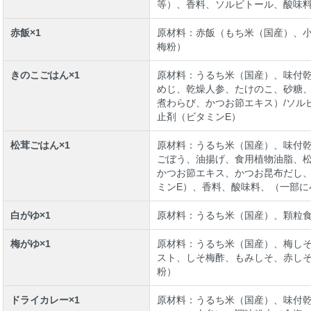
等）、香料、ソルビトール、酸味
赤飯×1
原材料：赤飯（もち米（国産）、
梅粉）
きのこごはん×1
原材料：うるち米（国産）、味付
めじ、乾燥人参、たけのこ、砂糖
煮わらび、かつお節エキス）/ソル
止剤（ビタミンE）
松茸ごはん×1
原材料：うるち米（国産）、味付
ごぼう、油揚げ、食用植物油脂、
かつお節エキス、かつお昆布だし、
ミンE）、香料、酸味料、（一部に
白がゆ×1
原材料：うるち米（国産）、顆粒
梅がゆ×1
原材料：うるち米（国産）、梅し
スト、しそ梅酢、もみしそ、赤しそ
粉）
ドライカレー×1
原材料：うるち米（国産）、味付