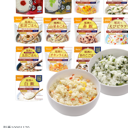
型番
10001170