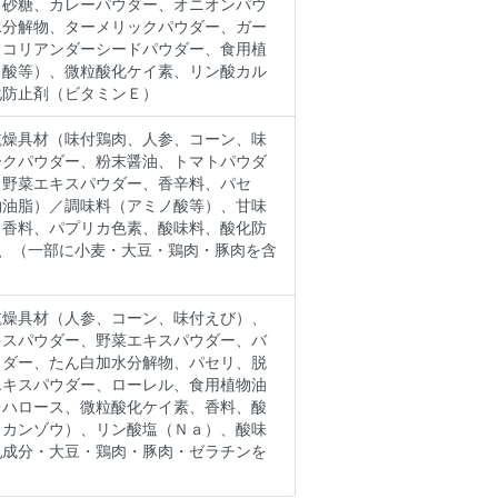
、砂糖、カレーパウダー、オニオンパウ
水分解物、ターメリックパウダー、ガー
、コリアンダーシードパウダー、食用植
ノ酸等）、微粒酸化ケイ素、リン酸カル
化防止剤（ビタミンＥ）
乾燥具材（味付鶏肉、人参、コーン、味
ークパウダー、粉末醤油、トマトパウダ
、野菜エキスパウダー、香辛料、パセ
物油脂）／調味料（アミノ酸等）、甘味
、香料、パプリカ色素、酸味料、酸化防
、（一部に小麦・大豆・鶏肉・豚肉を含
乾燥具材（人参、コーン、味付えび）、
キスパウダー、野菜エキスパウダー、バ
ウダー、たん白加水分解物、パセリ、脱
エキスパウダー、ローレル、食用植物油
レハロース、微粒酸化ケイ素、香料、酸
（カンゾウ）、リン酸塩（Ｎａ）、酸味
乳成分・大豆・鶏肉・豚肉・ゼラチンを