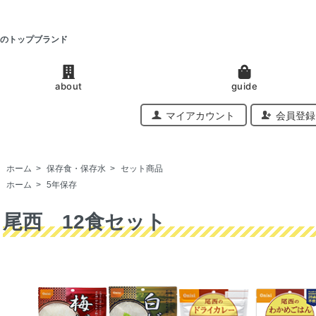
のトップブランド
about
guide
マイアカウント
会員登録
ホーム
>
保存食・保存水
>
セット商品
ホーム
>
5年保存
尾西 12食セット