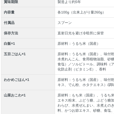
賞味期限
製造より約5年
内容量
各100g（出来上がり量260g）
付属品
スプーン
保存方法
直射日光を避け冷暗所に保管
白飯×1
原材料：うるち米（国産）
五目ごはん×1
原材料：うるち米（国産）、味付
水煮れんこん、食用植物油脂、砂
食塩）／ソルビトール、調味料（
化防止剤（ビタミンE）、香料
わかめごはん×1
原材料：うるち米（国産）、味付
キス、でん粉、ホタテエキス）/調
山菜おこわ×1
原材料：もち米（国産）、うるち
エキス粉末、ぶどう糖、ぶどう糖
わらび、水煮ぜんまい、水煮えの
料、かつお節エキス、砂糖、食塩、