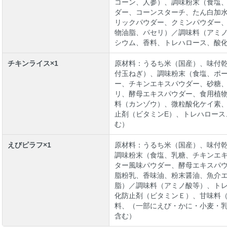
コーン、人参）、調味粉末（食塩
ダー、コーンスターチ、たん白加
リックパウダー、クミンパウダー
物油脂、パセリ）／調味料（アミ
シウム、香料、トレハロース、酸
チキンライス×1
原材料：うるち米（国産）、味付
付玉ねぎ）、調味粉末（食塩、ポ
ー、チキンエキスパウダー、砂糖
リ、酵母エキスパウダー、食用植
料（カンゾウ）、微粒酸化ケイ素
止剤（ビタミンE）、トレハロース
む）
えびピラフ×1
原材料：うるち米（国産）、味付
調味粉末（食塩、乳糖、チキンエ
ター風味パウダー、酵母エキスパ
脂粉乳、香味油、粉末醤油、魚介
脂）／調味料（アミノ酸等）、ト
化防止剤（ビタミンＥ）、甘味料
料、（一部にえび・かに・小麦・
含む）