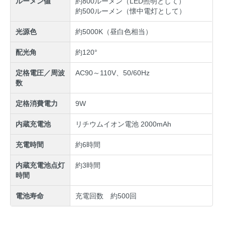
ルーメン値
約800ルーメン（LED照明として）
約500ルーメン（懐中電灯として）
光源色
約5000K（昼白色相当）
配光角
約120°
定格電圧／周波
AC90～110V、50/60Hz
数
定格消費電力
9W
内蔵充電池
リチウムイオン電池 2000mAh
充電時間
約6時間
内蔵充電池点灯
約3時間
時間
電池寿命
充電回数 約500回