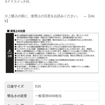
ＯＦＦスイッチ付。
※ご購入の前に、使用上の注意をお読みください。 →【clic
k】
口金サイズ
E26
明るさの目安
一般電球60W相当