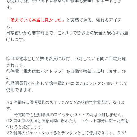
も使用可能。暗い廊下や非常時の作業も安全にサポートしま
す。
「備えていて本当に良かった」
と実感できる、頼れるアイテ
ム。
日常使いから非常時まで、これ1つで皆さまの安全と安心をお届
けします。
◎LED電球として照明器具に取付、点灯している間に自動充電
されます。
◎停電（電力供給がストップ）を自動で検知し点灯します。
(※
1)
◎照明器具から外して懐中電灯
またはランタン
として
(※2)
(※3)
使用できます。
※1 停電時は照明器具のスイッチがＯＮの状態で非常点灯となりま
す。
停電時でも照明器具のスイッチがＯＦＦの時は点灯しません。
※2 口金部の側面と底を同時に触れたり、ソケット部分に湿った布を
付けると点灯します。
※3 付属のソケットをつけるとランタンとして使用できます。ＯＮ/