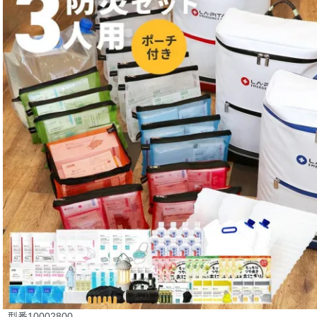
型番
10002800