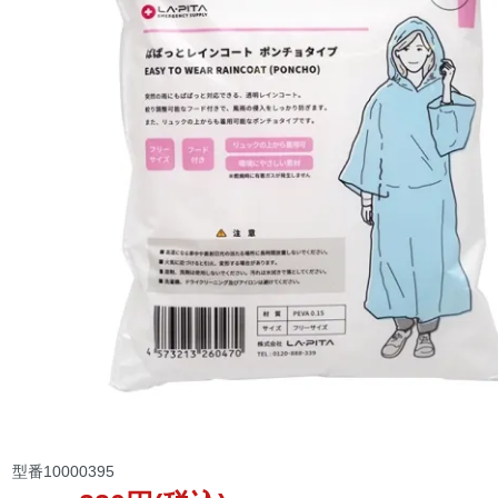
型番
10000395