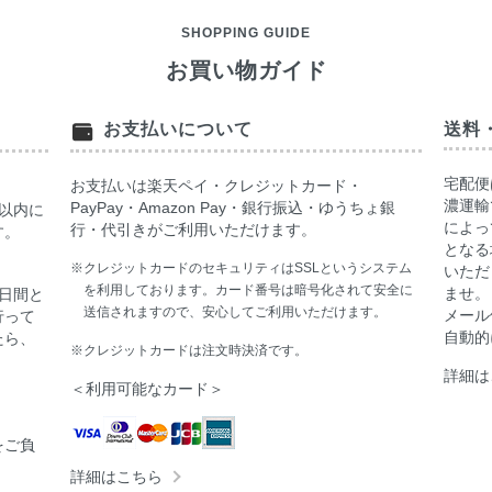
SHOPPING GUIDE
お買い物ガイド
お支払いについて
送料
宅配便
お支払いは楽天ペイ・クレジットカード・
濃運輸
PayPay・Amazon Pay・銀行振込・ゆうちょ銀
以内に
によっ
行・代引きがご利用いただけます。
す。
となる
※クレジットカードのセキュリティはSSLというシステム
いただ
を利用しております。カード番号は暗号化されて安全に
ませ。
日間と
送信されますので、安心してご利用いただけます。
メール
行って
自動的
たら、
※クレジットカードは注文時決済です。
詳細は
＜利用可能なカード＞
をご負
詳細はこちら