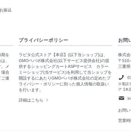
お振込
プライバシーポリシー
お問
時期を
ラピタ公式ストア【本店】(以下当ショップ)は、
株式会社
合は、
GMOペパボ株式会社(以下サービス提供会社)の提
〒510-
す。メ
供するショッピングカートASPサービス カラー
三重県
く場合
ミーショップ(当サービス)を利用して当ショップを
0
てご連
開設するにあたりGMOペパボ株式会社の定めたプ
ライバシー・ポリシーに則った個人情報の取扱い
※電話
を行います。
ア【本
i
詳細はこちら
お問い
営業時