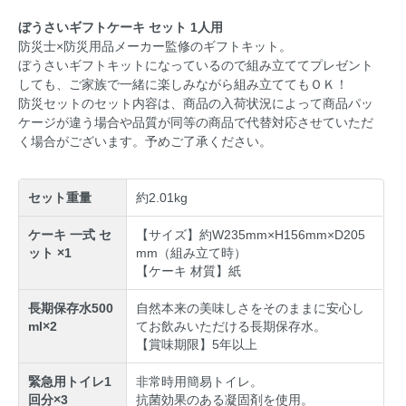
ぼうさいギフトケーキ セット 1人用
防災士×防災用品メーカー監修のギフトキット。
ぼうさいギフトキットになっているので組み立ててプレゼント
しても、ご家族で一緒に楽しみながら組み立ててもＯＫ！
防災セットのセット内容は、商品の入荷状況によって商品パッ
ケージが違う場合や品質が同等の商品で代替対応させていただ
く場合がございます。予めご了承ください。
セット重量
約2.01kg
ケーキ 一式 セ
【サイズ】約W235mm×H156mm×D205
ット ×1
mm（組み立て時）
【ケーキ 材質】紙
長期保存水500
自然本来の美味しさをそのままに安心し
ml×2
てお飲みいただける長期保存水。
【賞味期限】5年以上
緊急用トイレ1
非常時用簡易トイレ。
回分×3
抗菌効果のある凝固剤を使用。