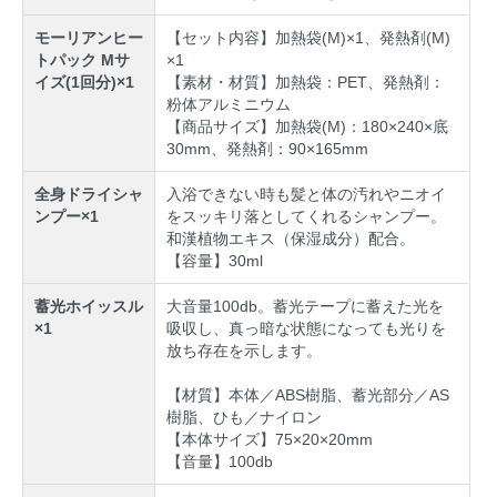
モーリアンヒー
【セット内容】加熱袋(M)×1、発熱剤(M)
トパック Mサ
×1
イズ(1回分)×1
【素材・材質】加熱袋：PET、発熱剤：
粉体アルミニウム
【商品サイズ】加熱袋(M)：180×240×底
30mm、発熱剤：90×165mm
全身ドライシャ
入浴できない時も髪と体の汚れやニオイ
ンプー×1
をスッキリ落としてくれるシャンプー。
和漢植物エキス（保湿成分）配合。
【容量】30ml
蓄光ホイッスル
大音量100db。蓄光テープに蓄えた光を
×1
吸収し、真っ暗な状態になっても光りを
放ち存在を示します。
【材質】本体／ABS樹脂、蓄光部分／AS
樹脂、ひも／ナイロン
【本体サイズ】75×20×20mm
【音量】100db