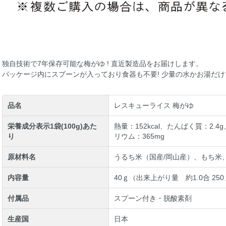
独自技術で7年保存可能な梅がゆ ! 直近製造品をお届けします。
パッケージ内にスプーンが入っており食器も不要! 少量の水かお湯だけ
品名
レスキューライス 梅がゆ
栄養成分表示1袋(100g)あた
熱量：152kcal、たんぱく質：2.4
り
リウム：365mg
原材料名
うるち米（国産/岡山産）、もち米
内容量
40ｇ（出来上がり量 約1.0合 25
付属品
スプーン付き・脱酸素剤
生産国
日本