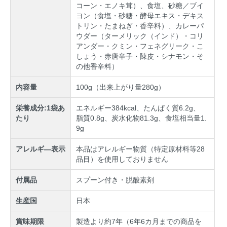
コーン・エノキ茸）、食塩、砂糖／ブイ
ヨン（食塩・砂糖・酵母エキス・デキス
トリン・たまねぎ・香辛料）、カレーパ
ウダー（ターメリック（インド）・コリ
アンダー・クミン・フェネグリーク・こ
しょう・赤唐辛子・陳皮・シナモン・そ
の他香辛料）
内容量
100g（出来上がり量280g）
栄養成分:1袋あ
エネルギー384kcal、たんぱく質6.2g、
たり
脂質0.8g、炭水化物81.3g、食塩相当量1.
9g
アレルギ―表示
本品はアレルギー物質（特定原材料等28
品目）を使用しておりません
付属品
スプーン付き・脱酸素剤
生産国
日本
賞味期限
製造より約7年（6年6カ月までの商品を