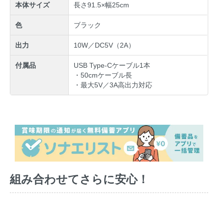
本体サイズ
長さ91.5×幅25cm
色
ブラック
出力
10W／DC5V（2A）
付属品
USB Type-Cケーブル1本
・50cmケーブル長
・最大5V／3A高出力対応
組み合わせてさらに安心！