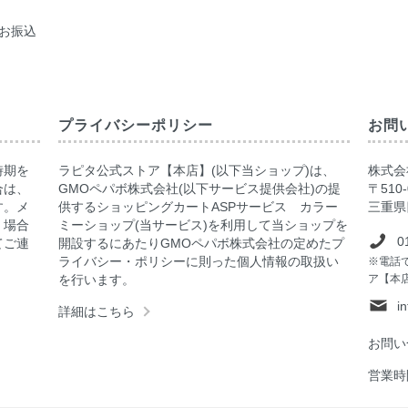
お振込
プライバシーポリシー
お問
時期を
ラピタ公式ストア【本店】(以下当ショップ)は、
株式会社
合は、
GMOペパボ株式会社(以下サービス提供会社)の提
〒510-
す。メ
供するショッピングカートASPサービス カラー
三重県
く場合
ミーショップ(当サービス)を利用して当ショップを
0
てご連
開設するにあたりGMOペパボ株式会社の定めたプ
ライバシー・ポリシーに則った個人情報の取扱い
※電話
を行います。
ア【本
i
詳細はこちら
お問い
営業時