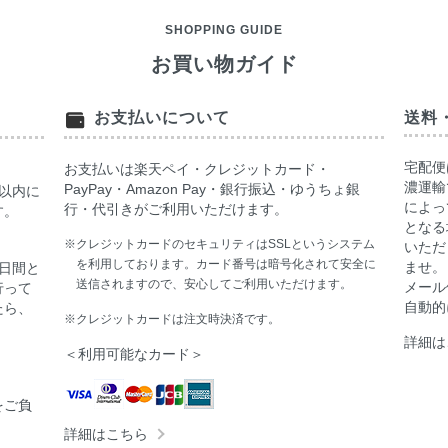
SHOPPING GUIDE
お買い物ガイド
お支払いについて
送料
宅配便
お支払いは楽天ペイ・クレジットカード・
濃運輸
PayPay・Amazon Pay・銀行振込・ゆうちょ銀
以内に
によっ
行・代引きがご利用いただけます。
す。
となる
※クレジットカードのセキュリティはSSLというシステム
いただ
を利用しております。カード番号は暗号化されて安全に
ませ。
日間と
送信されますので、安心してご利用いただけます。
メール
行って
自動的
たら、
※クレジットカードは注文時決済です。
詳細は
＜利用可能なカード＞
をご負
詳細はこちら