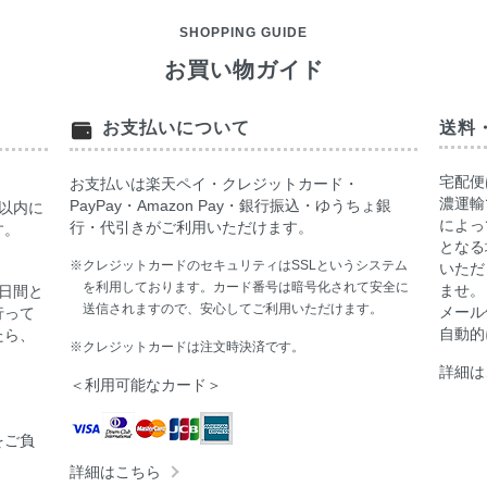
SHOPPING GUIDE
お買い物ガイド
お支払いについて
送料
宅配便
お支払いは楽天ペイ・クレジットカード・
濃運輸
PayPay・Amazon Pay・銀行振込・ゆうちょ銀
以内に
によっ
行・代引きがご利用いただけます。
す。
となる
※クレジットカードのセキュリティはSSLというシステム
いただ
を利用しております。カード番号は暗号化されて安全に
ませ。
日間と
送信されますので、安心してご利用いただけます。
メール
行って
自動的
たら、
※クレジットカードは注文時決済です。
詳細は
＜利用可能なカード＞
をご負
詳細はこちら