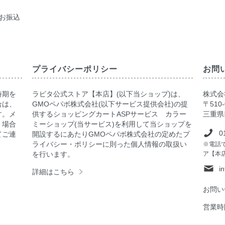
お振込
プライバシーポリシー
お問
時期を
ラピタ公式ストア【本店】(以下当ショップ)は、
株式会社
合は、
GMOペパボ株式会社(以下サービス提供会社)の提
〒510-
す。メ
供するショッピングカートASPサービス カラー
三重県
く場合
ミーショップ(当サービス)を利用して当ショップを
0
てご連
開設するにあたりGMOペパボ株式会社の定めたプ
ライバシー・ポリシーに則った個人情報の取扱い
※電話
を行います。
ア【本
i
詳細はこちら
お問い
営業時