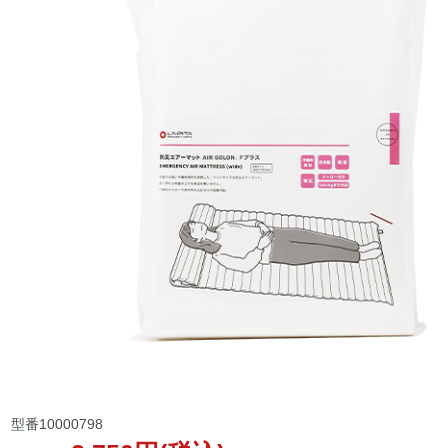
型番
10000798