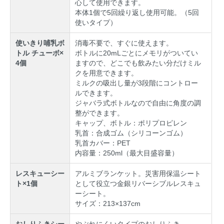
心して使用できます。
本体1個で5回繰り返し使用可能。（5回
使いタイプ）
使いきり哺乳ボ
消毒不要で、すぐに使えます。
トル チューボ×
ボトルに20mLごとにメモリがついてい
4個
ますので、どこでも飲みたい分だけミル
クを用意できます。
ミルクの吸出し量が3段階にコントロー
ルできます。
ジャバラ式ボトルなので自由に角度の調
整ができます。
キャップ、ボトル：ポリプロピレン
乳首：合成ゴム（シリコーンゴム）
乳首カバー：PET
内容量：250ml（最大目盛容量）
レスキューシー
アルミブランケット。災害用保温シート
ト×1個
として役立つ金銀リバーシブルレスキュ
ーシート。
サイズ：213×137cm