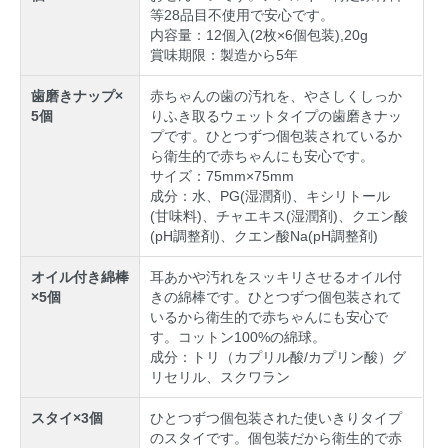
等28品目不使用で安心です。
内容量：12個入(2枚×6個包装),20g
賞味期限：製造から5年
歯磨きナップ×
赤ちゃんの歯の汚れを、やさしくしっか
5個
りふき取るウェットタイプの歯磨きナッ
プです。ひとつずつ個包装されているか
ら衛生的で赤ちゃんにも安心です。
サイズ：75mm×75mm
成分：水、PG(湿潤剤)、キシリトール
(甘味料)、チャエキス(湿潤剤)、クエン酸
(pH調整剤)、クエン酸Na(pH調整剤)
オイル付き綿棒
耳あかや汚れをスッキリさせるオイル付
×5個
きの綿棒です。ひとつずつ個包装されて
いるから衛生的で赤ちゃんにも安心で
す。コットン100%の綿球。
成分：トリ（カプリル酸/カプリン酸）グ
リセリル、スクワラン
スタイ×3個
ひとつずつ個包装された使いきりタイプ
のスタイです。個包装だから衛生的で赤