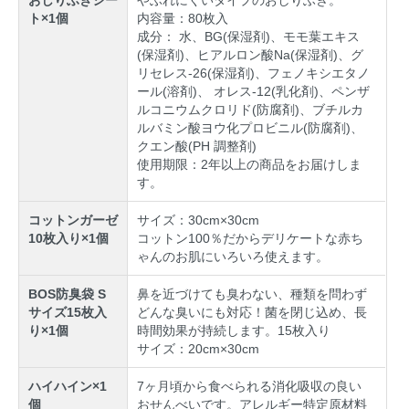
おしりふきシー
やぶれにくいタイプのおしりふき。
ト×1個
内容量：80枚入
成分： 水、BG(保湿剤)、モモ葉エキス
(保湿剤)、ヒアルロン酸Na(保湿剤)、グ
リセレス-26(保湿剤)、フェノキシエタノ
ール(溶剤)、 オレス-12(乳化剤)、ペンザ
ルコニウムクロリド(防腐剤)、ブチルカ
ルバミン酸ヨウ化プロビニル(防腐剤)、
クエン酸(PH 調整剤)
使用期限：2年以上の商品をお届けしま
す。
コットンガーゼ
サイズ：30cm×30cm
10枚入り×1個
コットン100％だからデリケートな赤ち
ゃんのお肌にいろいろ使えます。
BOS防臭袋 S
鼻を近づけても臭わない、種類を問わず
サイズ15枚入
どんな臭いにも対応！菌を閉じ込め、長
り×1個
時間効果が持続します。15枚入り
サイズ：20cm×30cm
ハイハイン×1
7ヶ月頃から食べられる消化吸収の良い
個
おせんべいです。アレルギー特定原材料