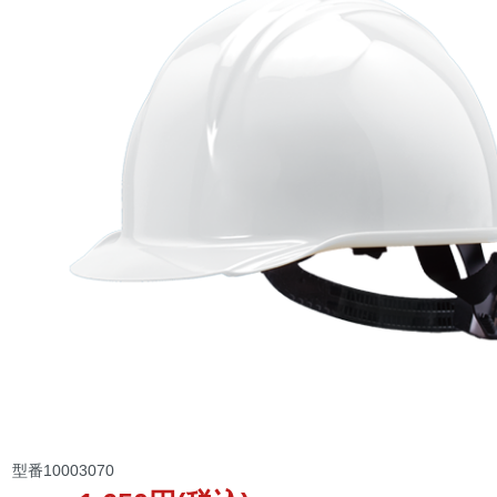
型番
10003070