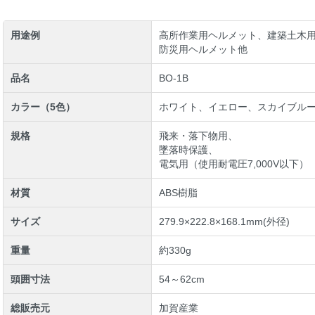
用途例
高所作業用ヘルメット、建築土木
防災用ヘルメット他
品名
BO-1B
カラー（5色）
ホワイト、イエロー、スカイブル
規格
飛来・落下物用、
墜落時保護、
電気用（使用耐電圧7,000V以下）
材質
ABS樹脂
サイズ
279.9×222.8×168.1mm(外径)
重量
約330g
頭囲寸法
54～62cm
総販売元
加賀産業