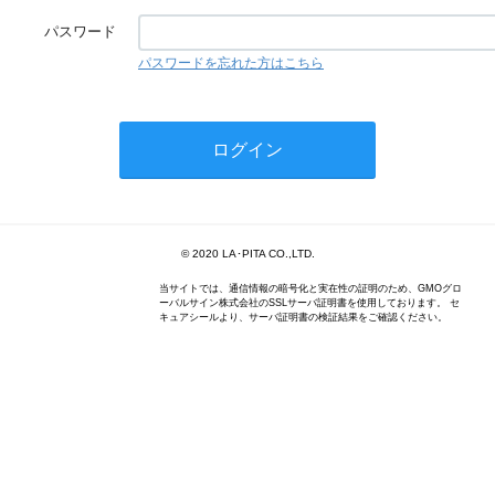
パスワード
パスワードを忘れた方はこちら
© 2020 LA･PITA CO.,LTD.
当サイトでは、通信情報の暗号化と実在性の証明のため、GMOグロ
ーバルサイン株式会社のSSLサーバ証明書を使用しております。 セ
キュアシールより、サーバ証明書の検証結果をご確認ください。