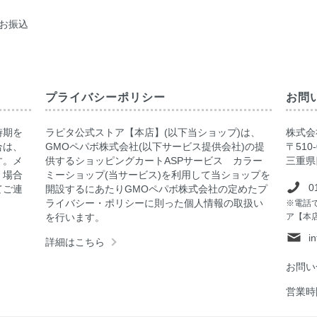
お振込
プライバシーポリシー
お問
時期を
ラピタ公式ストア【本店】(以下当ショップ)は、
株式会社
合は、
GMOペパボ株式会社(以下サービス提供会社)の提
〒510-
す。メ
供するショッピングカートASPサービス カラー
三重県
く場合
ミーショップ(当サービス)を利用して当ショップを
0
てご連
開設するにあたりGMOペパボ株式会社の定めたプ
ライバシー・ポリシーに則った個人情報の取扱い
※電話
を行います。
ア【本
i
詳細はこちら
お問い
営業時