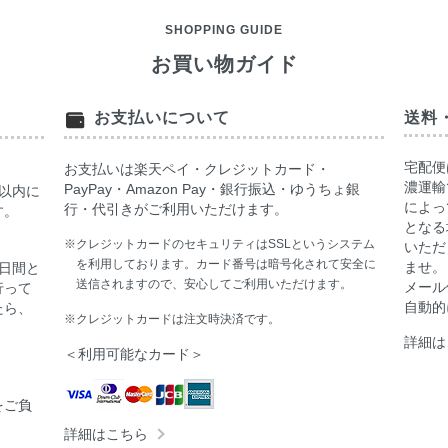
SHOPPING GUIDE
お買い物ガイド
お支払いについて
送料
宅配便
お支払いは楽天ペイ・クレジットカード・
濃運輸
PayPay・Amazon Pay・銀行振込・ゆうちょ銀
以内に
によっ
行・代引きがご利用いただけます。
す。
となる
※クレジットカードのセキュリティはSSLというシステム
いただ
を利用しております。カード番号は暗号化されて安全に
ませ。
日間と
送信されますので、安心してご利用いただけます。
メール
行って
自動的
たら、
※クレジットカードは注文時決済です。
詳細は
＜利用可能なカード＞
をご負
詳細はこちら