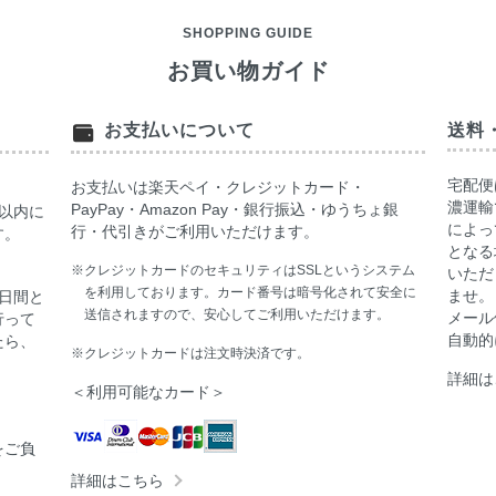
SHOPPING GUIDE
お買い物ガイド
お支払いについて
送料
宅配便
お支払いは楽天ペイ・クレジットカード・
濃運輸
PayPay・Amazon Pay・銀行振込・ゆうちょ銀
以内に
によっ
行・代引きがご利用いただけます。
す。
となる
※クレジットカードのセキュリティはSSLというシステム
いただ
を利用しております。カード番号は暗号化されて安全に
ませ。
日間と
送信されますので、安心してご利用いただけます。
メール
行って
自動的
たら、
※クレジットカードは注文時決済です。
詳細は
＜利用可能なカード＞
をご負
詳細はこちら