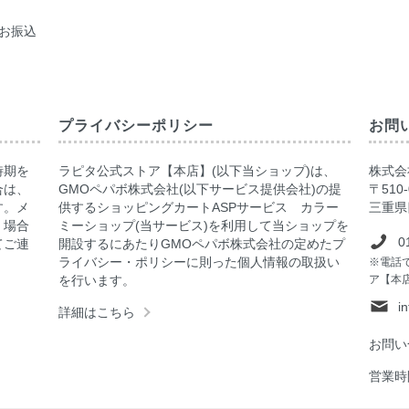
お振込
プライバシーポリシー
お問
時期を
ラピタ公式ストア【本店】(以下当ショップ)は、
株式会社
合は、
GMOペパボ株式会社(以下サービス提供会社)の提
〒510-
す。メ
供するショッピングカートASPサービス カラー
三重県
く場合
ミーショップ(当サービス)を利用して当ショップを
0
てご連
開設するにあたりGMOペパボ株式会社の定めたプ
ライバシー・ポリシーに則った個人情報の取扱い
※電話
を行います。
ア【本
i
詳細はこちら
お問い
営業時