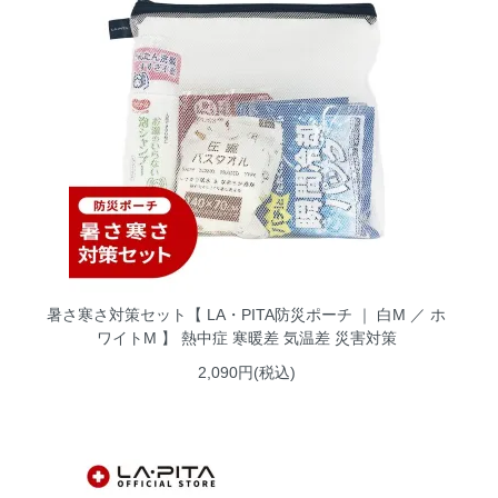
暑さ寒さ対策セット【 LA・PITA防災ポーチ ｜ 白M ／ ホ
ワイトM 】 熱中症 寒暖差 気温差 災害対策
2,090円(税込)