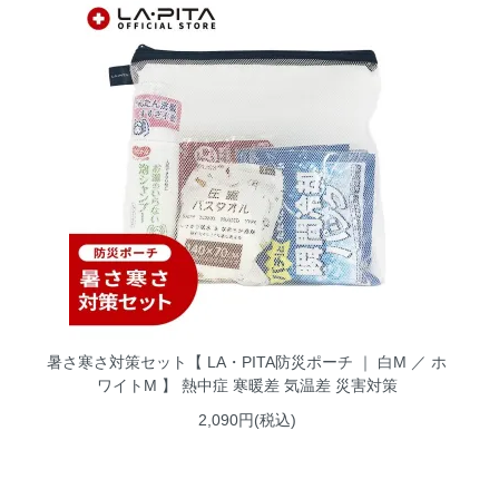
暑さ寒さ対策セット【 LA・PITA防災ポーチ ｜ 白M ／ ホ
ワイトM 】 熱中症 寒暖差 気温差 災害対策
2,090円(税込)