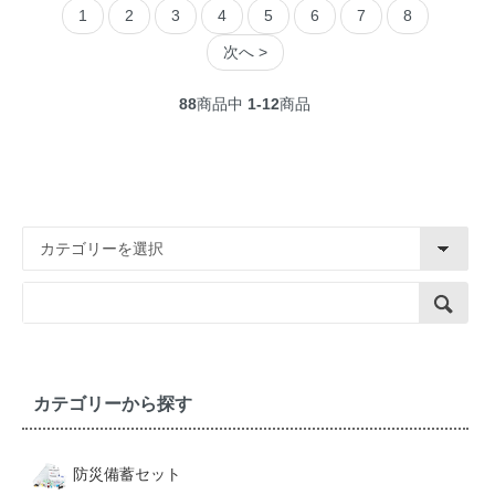
1
2
3
4
5
6
7
8
次へ >
88
商品中
1-12
商品
カテゴリーから探す
防災備蓄セット