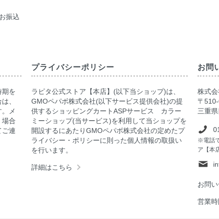
お振込
プライバシーポリシー
お問
時期を
ラピタ公式ストア【本店】(以下当ショップ)は、
株式会社
合は、
GMOペパボ株式会社(以下サービス提供会社)の提
〒510-
す。メ
供するショッピングカートASPサービス カラー
三重県
く場合
ミーショップ(当サービス)を利用して当ショップを
0
てご連
開設するにあたりGMOペパボ株式会社の定めたプ
ライバシー・ポリシーに則った個人情報の取扱い
※電話
を行います。
ア【本
i
詳細はこちら
お問い
営業時