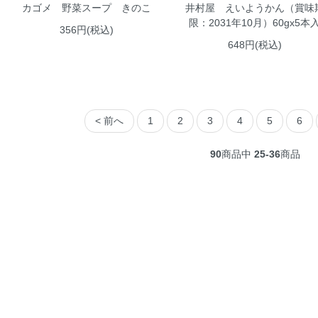
カゴメ 野菜スープ きのこ
井村屋 えいようかん（賞味
限：2031年10月）60gx5本
356円(税込)
648円(税込)
< 前へ
1
2
3
4
5
6
90
商品中
25-36
商品