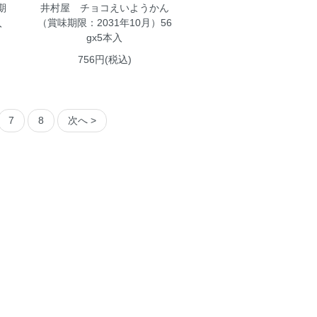
期
井村屋 チョコえいようかん
入
（賞味期限：2031年10月）56
gx5本入
756円(税込)
7
8
次へ >