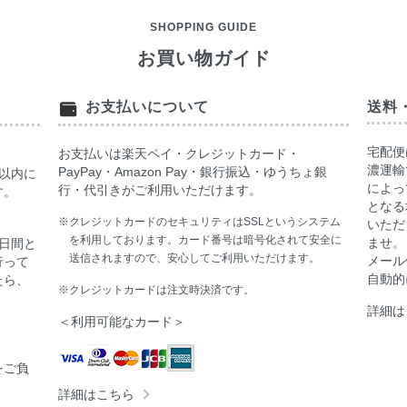
SHOPPING GUIDE
お買い物ガイド
お支払いについて
送料
宅配便
お支払いは楽天ペイ・クレジットカード・
濃運輸
PayPay・Amazon Pay・銀行振込・ゆうちょ銀
以内に
によっ
行・代引きがご利用いただけます。
す。
となる
※クレジットカードのセキュリティはSSLというシステム
いただ
を利用しております。カード番号は暗号化されて安全に
ませ。
日間と
送信されますので、安心してご利用いただけます。
メール
行って
自動的
たら、
※クレジットカードは注文時決済です。
詳細は
＜利用可能なカード＞
をご負
詳細はこちら